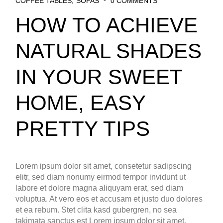
COFFEE TABLES
SOFAS
0 COMMENTS
HOW TO ACHIEVE
NATURAL SHADES
IN YOUR SWEET
HOME, EASY
PRETTY TIPS
Lorem ipsum dolor sit amet, consetetur sadipscing
elitr, sed diam nonumy eirmod tempor invidunt ut
labore et dolore magna aliquyam erat, sed diam
voluptua. At vero eos et accusam et justo duo dolores
et ea rebum. Stet clita kasd gubergren, no sea
takimata sanctus est Lorem ipsum dolor sit amet.